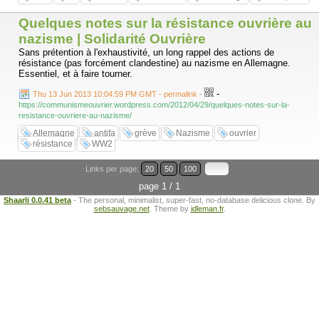
Quelques notes sur la résistance ouvrière au
nazisme | Solidarité Ouvrière
Sans prétention à l'exhaustivité, un long rappel des actions de
résistance (pas forcément clandestine) au nazisme en Allemagne.
Essentiel, et à faire tourner.
-
Thu 13 Jun 2013 10:04:59 PM GMT - permalink
-
https://communismeouvrier.wordpress.com/2012/04/29/quelques-notes-sur-la-
resistance-ouvriere-au-nazisme/
Allemagne
antifa
grève
Nazisme
ouvrier
résistance
WW2
Links per page:
20
50
100
page 1 / 1
Shaarli 0.0.41 beta
- The personal, minimalist, super-fast, no-database delicious clone. By
sebsauvage.net
. Theme by
idleman.fr
.