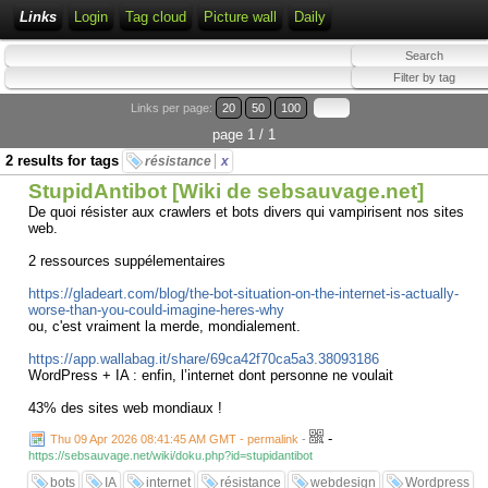
Links
Login
Tag cloud
Picture wall
Daily
Links per page:
20
50
100
page 1 / 1
2 results for tags
résistance
x
StupidAntibot [Wiki de sebsauvage.net]
De quoi résister aux crawlers et bots divers qui vampirisent nos sites
web.
2 ressources suppélementaires
https://gladeart.com/blog/the-bot-situation-on-the-internet-is-actually-
worse-than-you-could-imagine-heres-why
ou, c'est vraiment la merde, mondialement.
https://app.wallabag.it/share/69ca42f70ca5a3.38093186
WordPress + IA : enfin, l’internet dont personne ne voulait
43% des sites web mondiaux !
-
Thu 09 Apr 2026 08:41:45 AM GMT - permalink
-
https://sebsauvage.net/wiki/doku.php?id=stupidantibot
bots
IA
internet
résistance
webdesign
Wordpress