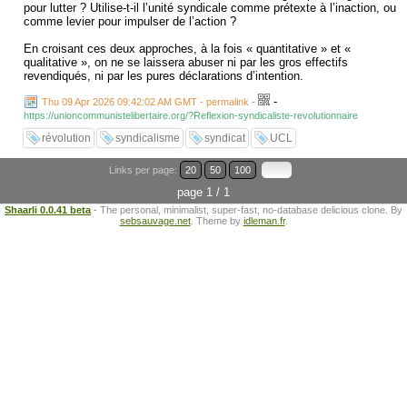
pour lutter ? Utilise-t-il l’unité syndicale comme prétexte à l’inaction, ou
comme levier pour impulser de l’action ?
En croisant ces deux approches, à la fois « quantitative » et «
qualitative », on ne se laissera abuser ni par les gros effectifs
revendiqués, ni par les pures déclarations d’intention.
-
Thu 09 Apr 2026 09:42:02 AM GMT - permalink
-
https://unioncommunistelibertaire.org/?Reflexion-syndicaliste-revolutionnaire
révolution
syndicalisme
syndicat
UCL
Links per page:
20
50
100
page 1 / 1
Shaarli 0.0.41 beta
- The personal, minimalist, super-fast, no-database delicious clone. By
sebsauvage.net
. Theme by
idleman.fr
.