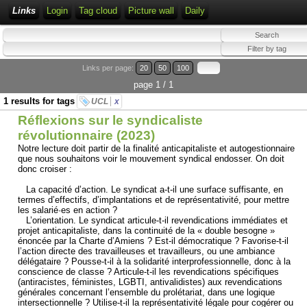
Links
Login
Tag cloud
Picture wall
Daily
Links per page:
20
50
100
page 1 / 1
1 results for tags
UCL
x
Réflexions sur le syndicaliste
révolutionnaire (2023)
Notre lecture doit partir de la finalité anticapitaliste et autogestionnaire
que nous souhaitons voir le mouvement syndical endosser. On doit
donc croiser :
La capacité d’action. Le syndicat a-t-il une surface suffisante, en
termes d’effectifs, d’implantations et de représentativité, pour mettre
les salarié·es en action ?
L’orientation. Le syndicat articule-t-il revendications immédiates et
projet anticapitaliste, dans la continuité de la « double besogne »
énoncée par la Charte d’Amiens ? Est-il démocratique ? Favorise-t-il
l’action directe des travailleuses et travailleurs, ou une ambiance
délégataire ? Pousse-t-il à la solidarité interprofessionnelle, donc à la
conscience de classe ? Articule-t-il les revendications spécifiques
(antiracistes, féministes, LGBTI, antivalidistes) aux revendications
générales concernant l’ensemble du prolétariat, dans une logique
intersectionnelle ? Utilise-t-il la représentativité légale pour cogérer ou