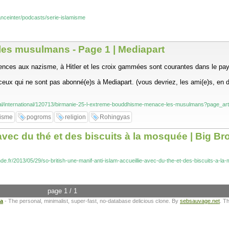
ranceinter/podcasts/serie-islamisme
es musulmans - Page 1 | Mediapart
férences aux nazisme, à Hitler et les croix gammées sont courantes dans le pa
eux qui ne sont pas abonné(e)s à Mediapart. (vous devriez, les ami(e)s, en deh
rnal/international/120713/birmanie-25-l-extreme-bouddhisme-menace-les-musulmans?page_art
isme
pogroms
religion
Rohingyas
avec du thé et des biscuits à la mosquée | Big B
nde.fr/2013/05/29/so-british-une-manif-anti-islam-accueillie-avec-du-the-et-des-biscuits-a-la
page 1 / 1
ta
- The personal, minimalist, super-fast, no-database delicious clone. By
sebsauvage.net
. T