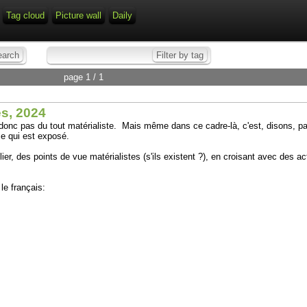
Tag cloud
Picture wall
Daily
page 1 / 1
es, 2024
donc pas du tout matérialiste. Mais même dans ce cadre-là, c'est, disons, parf
ce qui est exposé.
lier, des points de vue matérialistes (s'ils existent ?), en croisant avec des ac
le français: