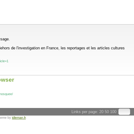
ysage.
ors de l'investigation en France, les reportages et les articles cultures
icle=1
rowser
-mosquee/
Links per page:
20
50
100
heme by
idleman.fr
.