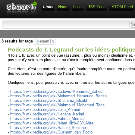
Links
Home
Login
RSS Feed
ATOM Feed
3 results for tags
Islam
x
Podcasts de T. Legrand sur les idées politiqu
4 fois 1 h, avec un point de vue (assumé... plus ou moins) idéalisme et, 
pas sur d'y voir bien plus clair, ou d'avoir complètement confiance dans 
Ceci étant, c'est un porte d'entrée, qu'il faudra compléter avec, en particu
des lectures sur des figures de l'Islam libéral.
Quelques liens, pour poursuivre, avec un trou sur les autres langues que 
-
https://fr.wikipedia.org/wiki/Ludovic-Mohamed_Zahed
-
https://fr.wikipedia.org/wiki/Mohamed_Hamouda_Bensai
-
https://fr.wikipedia.org/wiki/Shamima_Shaikh
-
https://fr.wikipedia.org/wiki/Mahmoud_Mohamed_Taha
-
https://fr.wikipedia.org/wiki/Leila_Ahmed
-
https://fr.wikipedia.org/wiki/Hanane_Karimi
-
https://fr.wikipedia.org/wiki/Fatima_Mernissi
-
https://fr.wikipedia.org/wiki/Islam_lib%C3%A9ral
-
https://fr.wikipedia.org/wiki/Rachid_Benzine
-
https://fr.wikipedia.org/wiki/Ousman_dan_Fodio