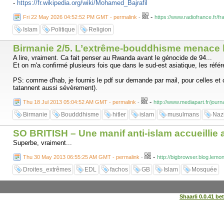
-
https://fr.wikipedia.org/wiki/Mohamed_Bajrafil
-
Fri 22 May 2026 04:52:52 PM GMT - permalink
-
https://www.radiofrance.fr/f
Islam
Politique
Religion
Birmanie 2/5. L’extrême-bouddhisme menace l
A lire, vraiment. Ca fait penser au Rwanda avant le génocide de 94...
Et on m'a confirmé plusieurs fois que dans le sud-est asiatique, les ré
PS: comme d'hab, je fournis le pdf sur demande par mail, pour celles et c
tatannent aussi sévèrement).
-
Thu 18 Jul 2013 05:04:52 AM GMT - permalink
-
http://www.mediapart.fr/jou
Birmanie
Boudddhisme
hitler
islam
musulmans
Naz
SO BRITISH – Une manif anti-islam accueillie 
Superbe, vraiment...
-
Thu 30 May 2013 06:55:25 AM GMT - permalink
-
http://bigbrowser.blog.lemo
Droites_extrêmes
EDL
fachos
GB
Islam
Mosquée
Shaarli 0.0.41 be