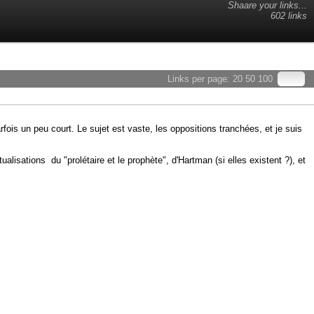
Shaare your links...
602 links
Links per page:
20
50
100
ois un peu court. Le sujet est vaste, les oppositions tranchées, et je suis
tualisations du "prolétaire et le prophète", d'Hartman (si elles existent ?), et