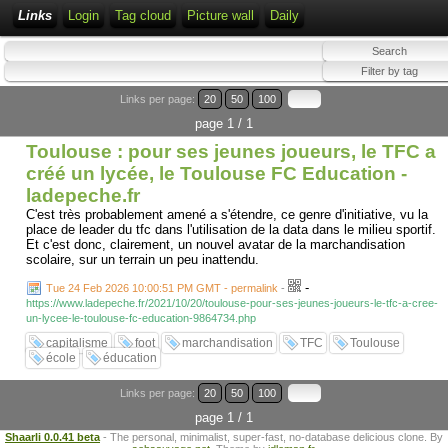
Links
Login
Tag cloud
Picture wall
Daily
Links per page:
20
50
100
page 1 / 1
Toulouse : pour ses jeunes joueurs, le TFC a
créé un lycée, le Toulouse FC Education -
ladepeche.fr
C'est très probablement amené a s'étendre, ce genre d'initiative, vu la
place de leader du tfc dans l'utilisation de la data dans le milieu sportif.
Et c'est donc, clairement, un nouvel avatar de la marchandisation
scolaire, sur un terrain un peu inattendu.
-
Tue 24 Feb 2026 10:00:51 PM GMT - permalink
-
https://www.ladepeche.fr/2021/10/20/toulouse-pour-ses-jeunes-joueurs-le-tfc-a-cree-
un-lycee-le-toulouse-fc-education-9864734.php
capitalisme
foot
marchandisation
TFC
Toulouse
école
éducation
Links per page:
20
50
100
page 1 / 1
Shaarli 0.0.41 beta
- The personal, minimalist, super-fast, no-database delicious clone. By